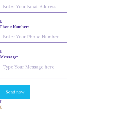
Phone Number:
Message: