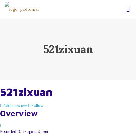
521zixuan
521zixuan
Add a review
Follow
Overview
Founded Date
agosto 5, 1961