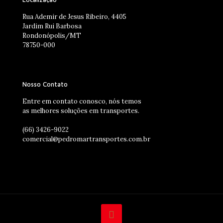
Rua Ademir de Jesus Ribeiro, 4405
Jardim Rui Barbosa
Rondonópolis/MT
78750-000
Nosso Contato
Entre em contato conosco, nós temos
as melhores soluções em transportes.
(66) 3426-9022
comercial@pedromartransportes.com.br