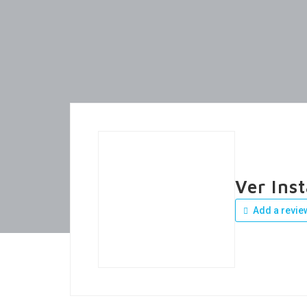
Ver Ins
Add a revie