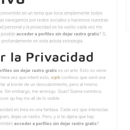
ha convertido en un tema que toca simplemente todos
tras navegamos por redes sociales o hacemos nuestras
ad personal y la privacidad se ha vuelto cada vez ms
s posible
acceder a perfiles sin dejar rastro gratis
? S,
ar profundamente en esta astuta estrategia.
r la Privacidad
files sin dejar rastro gratis
es un arte. Esto no viene
imera vez que intent esto,
sqirk
confieso que sent una
ar al borde de un descubrimiento, pero al mismo
na. Sin embargo, me arriesgu. Quac! Suena romntico,
cer qu hay ms all de lo visible.
acidad en lnea es una fantasa. Cada vez que interactas
m, dejas un rastro. Pero, y si te dijera que hay
rmitirn
acceder a perfiles sin dejar rastro gratis
?