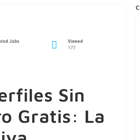
C
sted Jobs
Viewed
177
rfiles Sin
o Gratis: La
tiva