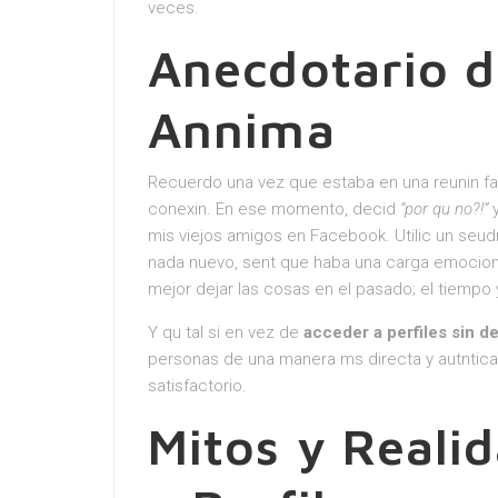
veces.
Anecdotario d
Annima
Recuerdo una vez que estaba en una reunin fa
conexin. En ese momento, decid
“por qu no?!”
y
mis viejos amigos en Facebook. Utilic un seud
nada nuevo, sent que haba una carga emociona
mejor dejar las cosas en el pasado; el tiempo
Y qu tal si en vez de
acceder a perfiles sin de
personas de una manera ms directa y autntic
satisfactorio.
Mitos y Reali