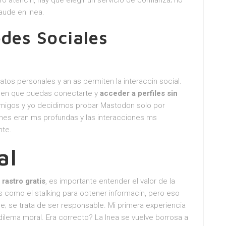
ro atencin, hay que elegir un servicio de confianza; no
raude en lnea.
edes Sociales
atos personales y an as permiten la interaccin social.
cen que puedas conectarte y
acceder a perfiles sin
amigos y yo decidimos probar Mastodon solo por
ones eran ms profundas y las interacciones ms
nte.
al
 rastro gratis
, es importante entender el valor de la
s como el stalking para obtener informacin, pero eso
le; se trata de ser responsable. Mi primera experiencia
dilema moral. Era correcto? La lnea se vuelve borrosa a