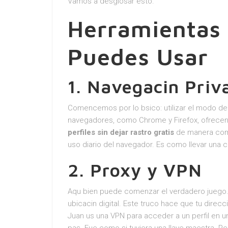
Vamos a desglosar esto.
Herramientas 
Puedes Usar
1. Navegacin Priv
Comencemos por lo bsico: utilizar el modo de
navegadores, como Chrome y Firefox, ofrecen 
perfiles sin dejar rastro gratis
de manera compl
uso diario del navegador. Es como llevar una ca
2. Proxy y VPN
Aqu bien puede comenzar el verdadero juego
ubicacin digital. Este truco hace que tu direc
Juan us una VPN para acceder a un perfil en u