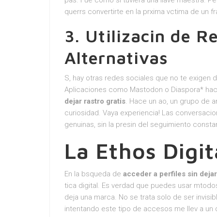
pas. Fue como si tuviera una llave maestra. Pe
querrs convertirte en la prxima vctima de un f
3. Utilizacin de R
Alternativas
S, hay otras redes sociales que no te exigen d
Aplicaciones como Mastodon o Diaspora* ha
dejar rastro gratis
. Hace un ao, un grupo de 
curiosidad. Vaya experiencia! Las conversaci
genuinas, sin la presin del seguimiento consta
La Ethos Digit
En la bsqueda de
acceder a perfiles sin dejar
tica digital. Es verdad que puedes usar mtodo
deja una marca. No se trata solo de ser invisib
intentando este tipo de accesos me llev a un 