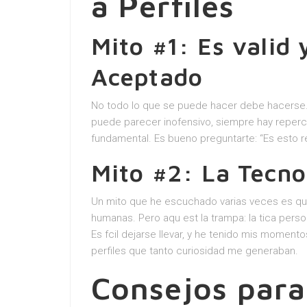
a Perfiles
Mito #1: Es valid
Aceptado
No todo lo que se puede hacer debe hacers
puede parecer inofensivo, siempre hay repercu
fundamental. Es bueno preguntarte: “Es esto r
Mito #2: La Tecn
Un mito que he escuchado varias veces es que
humanas. Pero aqu est la trampa: la tica pers
Es fcil dejarse llevar, y he tenido mis momen
perfiles que tanto curiosidad me generaban.
Consejos par