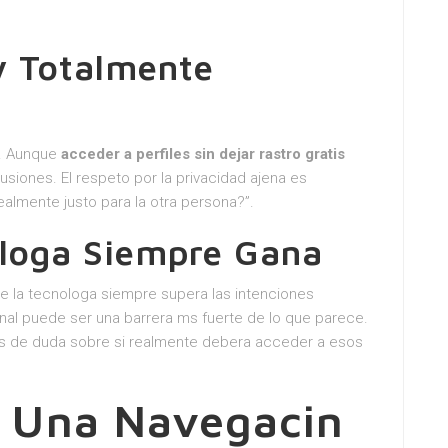
 y Totalmente
e. Aunque
acceder a perfiles sin dejar rastro gratis
siones. El respeto por la privacidad ajena es
ealmente justo para la otra persona?”.
ologa Siempre Gana
 la tecnologa siempre supera las intenciones
onal puede ser una barrera ms fuerte de lo que parece.
tos de duda sobre si realmente debera acceder a esos
a Una Navegacin