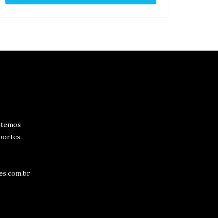
 temos
portes.
es.com.br