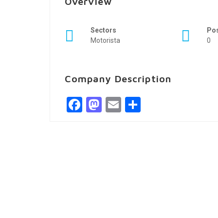
Overview
Sectors
Po
Motorista
0
Company Description
Facebook
Mastodon
Email
Share