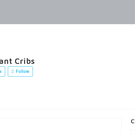
ant Cribs
w
Follow
C