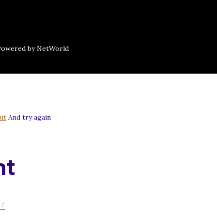
 Powered by NetWorld
ut
And try again
nt