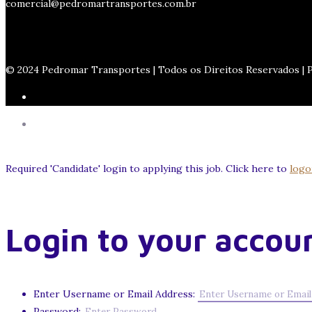
comercial@pedromartransportes.com.br
© 2024 Pedromar Transportes | Todos os Direitos Reservados |
Required 'Candidate' login to applying this job.
Click here to
logo
Login to your accou
Enter Username or Email Address:
Password: