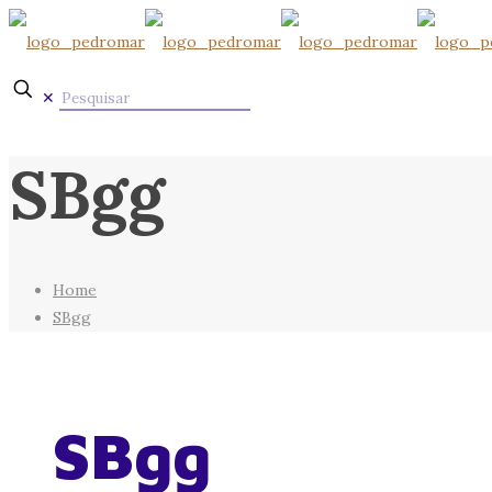
✕
SBgg
Home
SBgg
SBgg