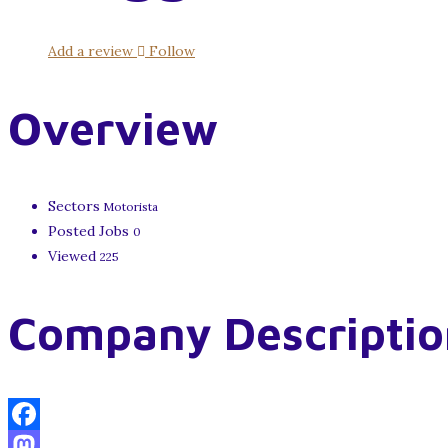
Add a review
Follow
Overview
Sectors
Motorista
Posted Jobs
0
Viewed
225
Company Descriptio
Facebook