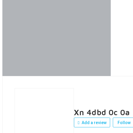
Xn 4dbd 0c 0a
Add a review
Follow