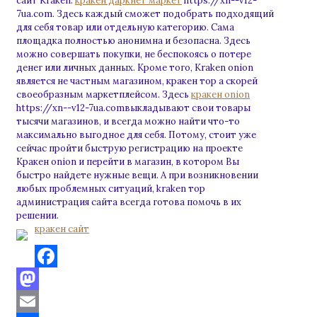
сайт Kraken:
кракен даркнет маркет
https://xn--v12-
7ua.com. Здесь каждый сможет подобрать подходящий
для себя товар или отдельную категорию. Сама
площадка полностью анонимна и безопасна. Здесь
можно совершать покупки, не беспокоясь о потере
денег или личных данных. Кроме того, Kraken onion
является не частным магазином, кракен тор а скорей
своеобразным маркетплейсом. Здесь
кракен onion
https://xn--v12-7ua.comвыкладывают свои товары
тысячи магазинов, и всегда можно найти что-то
максимально выгодное для себя. Потому, стоит уже
сейчас пройти быструю регистрацию на проекте
Кракен onion и перейти в магазин, в котором Вы
быстро найдете нужные вещи. А при возникновении
любых проблемных ситуаций, kraken тор
администрация сайта всегда готова помочь в их
решении.
кракен сайт
Facebook
Mastodon